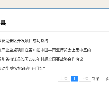
安县
云花湖景区开发项目成功签约
卉产业重点项目在第10届中国—南亚博览会上集中签约
贵州省榕江县签署2026年村超全国赛战略合作协议
动能 姚安招商迎“开门红”
上页
1
下页
到第