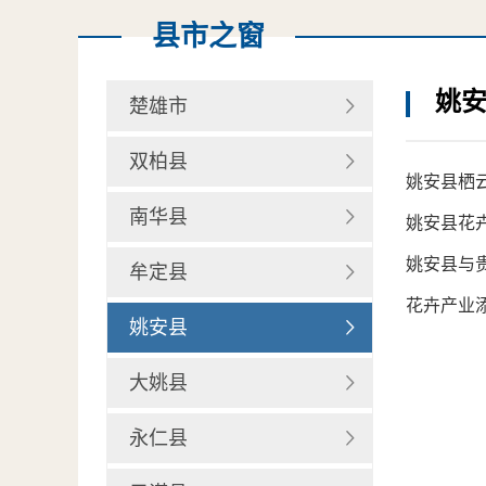
县市之窗
姚
楚雄市
双柏县
姚安县栖
南华县
姚安县花
姚安县与
牟定县
花卉产业添
姚安县
大姚县
永仁县