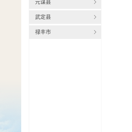
元谋县
武定县
禄丰市